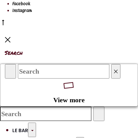
Facebook
Instagram
Go
to
Close
top
Search
Search
Reset
View more
Search
Search
for:
Toggle
LE BAR